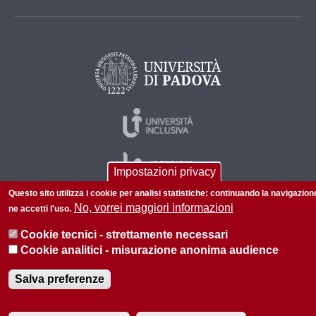
Impostazioni privacy
Questo sito utilizza i cookie per analisi statistiche: continuando la navigazion
No, vorrei maggiori informazioni
ne accetti l'uso.
© 2026 Università di Padova - Tutti i diritti riservati
Cookie tecnici - strettamente necessari
P.I. 00742430283 C.F. 80006480281
Cookie analitici - misurazione anonima audience
Informazioni su questo sito
Salva preferenze