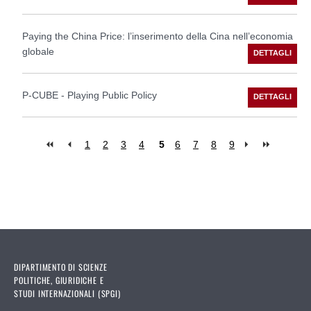
Paying the China Price: l’inserimento della Cina nell’economia
globale
P-CUBE - Playing Public Policy
1
2
3
4
5
6
7
8
9
Pages
DIPARTIMENTO DI SCIENZE
POLITICHE, GIURIDICHE E
STUDI INTERNAZIONALI (SPGI)