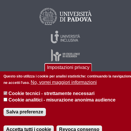
Impostazioni privacy
Questo sito utilizza i cookie per analisi statistiche: continuando la navigazion
© 2026 Università di Padova - Tutti i diritti riservati
No, vorrei maggiori informazioni
ne accetti l'uso.
P.I. 00742430283 C.F. 80006480281
Cookie tecnici - strettamente necessari
Informazioni su questo sito
Cookie analitici - misurazione anonima audience
Salva preferenze
Accetta tutti i cookie
Revoca consenso