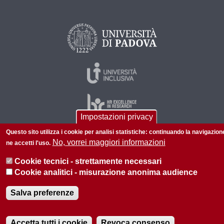
Impostazioni privacy
Questo sito utilizza i cookie per analisi statistiche: continuando la navigazion
No, vorrei maggiori informazioni
ne accetti l'uso.
© 2026 Università di Padova - Tutti i diritti riservati
Cookie tecnici - strettamente necessari
P.I. 00742430283 C.F. 80006480281
Cookie analitici - misurazione anonima audience
Informazioni su questo sito
Salva preferenze
Accetta tutti i cookie
Revoca consenso