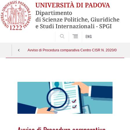
CERCA
ENG
Avviso di Procedura comparativa Centro CISR N. 2020/05
Vai
al
contenuto
Avviso di Procedura comparativa