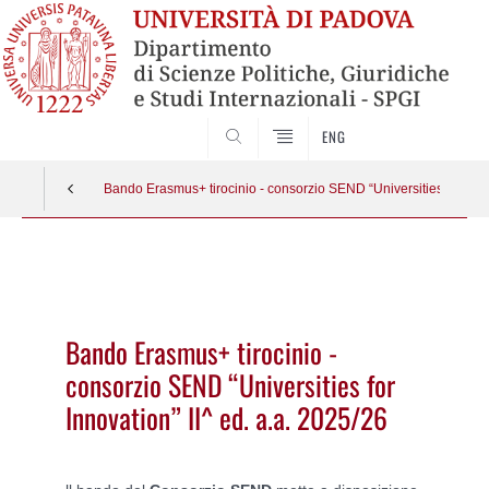
CERCA
ENG
Bando Erasmus+ tirocinio - consorzio SEND “Universities for Innov
Vai
al
contenuto
Bando Erasmus+ tirocinio -
consorzio SEND “Universities for
Innovation” II^ ed. a.a. 2025/26