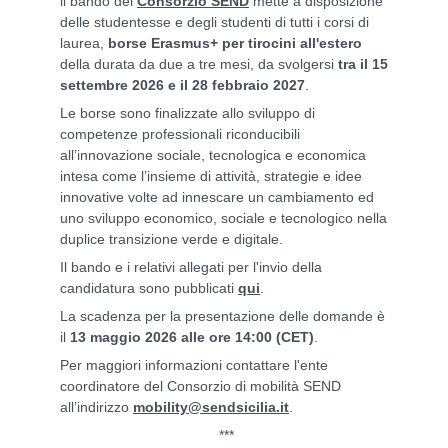
ll bando del
Consorzio SEND
mette a disposizione
delle studentesse e degli studenti di tutti i corsi di
laurea,
borse Erasmus+ per tirocini all'estero
della durata da due a tre mesi, da svolgersi
tra il 15
settembre 2026 e il 28 febbraio 2027
.
Le borse sono finalizzate allo sviluppo di
competenze professionali riconducibili
all’innovazione sociale, tecnologica e economica
intesa come l’insieme di attività, strategie e idee
innovative volte ad innescare un cambiamento ed
uno sviluppo economico, sociale e tecnologico nella
duplice transizione verde e digitale.
Il bando e i relativi allegati per l'invio della
candidatura sono pubblicati
qui
.
La scadenza per la presentazione delle domande è
il
13
maggio 2026 alle ore 14:00 (CET)
.
Per maggiori informazioni
contattare l'ente
coordinatore del Consorzio di mobilità SEND
all’indirizzo
mobility@sendsicilia.it
.
***