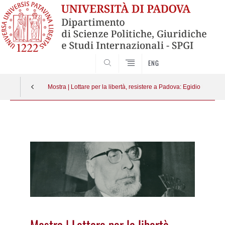
CERCA
ENG
Mostra | Lottare per la libertà, resistere a Padova: Egidio Meneghetti
Vai
al
contenuto
Mostra | Lottare per la libertà,