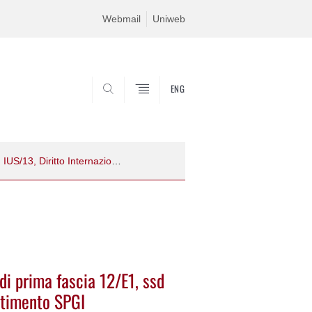
Webmail
Uniweb
ENG
CERCA
Procedura a n. 1 posto di professore di prima fascia 12/E1, ssd IUS/13, Diritto Internazionale - Dipartimento SPGI
di prima fascia 12/E1, ssd
artimento SPGI