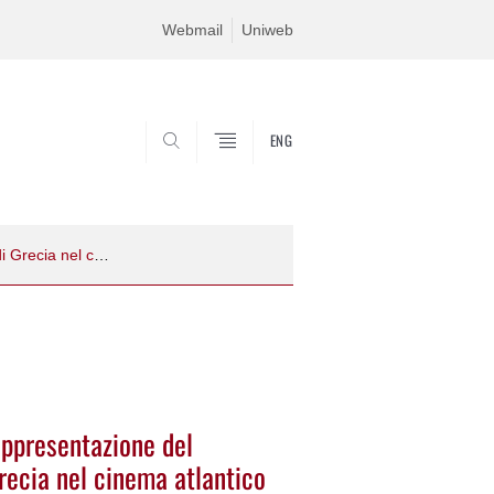
Webmail
Uniweb
ENG
CERCA
Seminario | Da Zurlini a Corelli. La rappresentazione del soldato italiano nella campagna di Grecia nel cinema atlantico
rappresentazione del
recia nel cinema atlantico