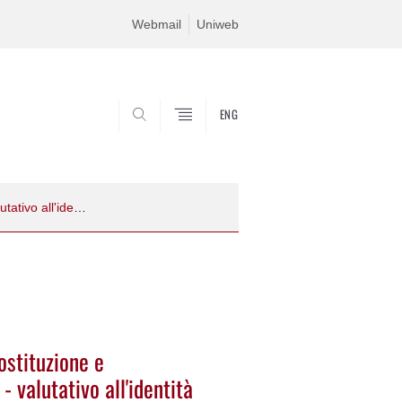
Webmail
Uniweb
ENG
CERCA
Seminaro "Politiche identitarie tra Costituzione e distribuzione. Un approccio empirico - valutativo all'identità regionale"
ostituzione e
- valutativo all'identità