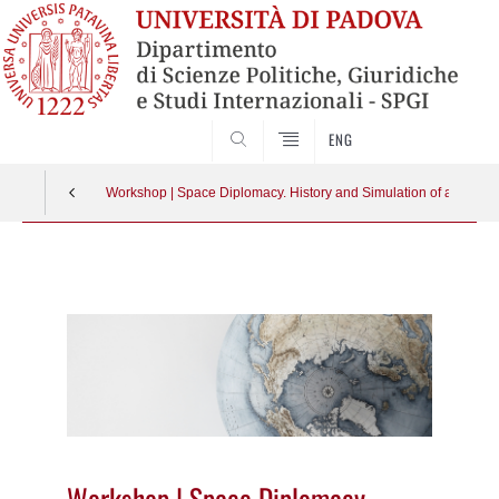
CERCA
ENG
Workshop | Space Diplomacy. History and Simulation of a case s
Vai
al
contenuto
Workshop | Space Diplomacy.