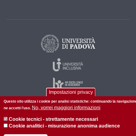
Impostazioni privacy
Questo sito utilizza i cookie per analisi statistiche: continuando la navigazion
No, vorrei maggiori informazioni
ne accetti l'uso.
© 2026 Università di Padova - Tutti i diritti riservati
P.I. 00742430283 C.F. 80006480281
Cookie tecnici - strettamente necessari
Cookie analitici - misurazione anonima audience
Informazioni su questo sito