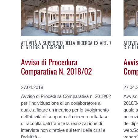
ATTIVITÀ A SUPPORTO DELLA RICERCA EX ART. 7
ATTIVI
C. 6 D.LGS. N. 165/2001
C. 6 D.
Avviso di Procedura
Avvi
Comparativa N. 2018/02
Comp
27.04.2018
27.04.
Avviso di Procedura Comparativa n. 2018/02
Avviso
per l’individuazione di un collaboratore al
2018/04
quale affidare un incarico per lo svolgimento
quale af
dell’attività di supporto alla ricerca nella fase
potenz
di raccolta dati tramite la realizzazione di
del dip
interviste non direttive sui temi della crisi e
web.Sc
l’adultità –
venerdì