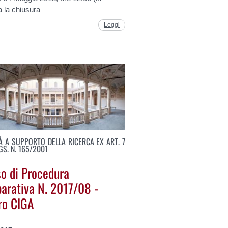
 la chiusura
Leggi
TÀ A SUPPORTO DELLA RICERCA EX ART. 7
LGS. N. 165/2001
so di Procedura
arativa N. 2017/08 -
ro CIGA