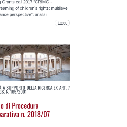
ng Grants call 2017 “CRIMG -
eaming of children's rights: multilevel
nce perspective”: analisi
Leggi
TÀ A SUPPORTO DELLA RICERCA EX ART. 7
LGS. N. 165/2001
so di Procedura
arativa n. 2018/07