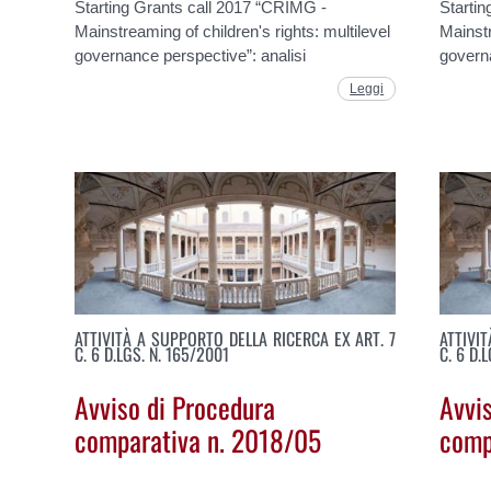
Starting Grants call 2017 “CRIMG -
Starti
Mainstreaming of children's rights: multilevel
Mainstr
governance perspective”: analisi
governa
Leggi
ATTIVITÀ A SUPPORTO DELLA RICERCA EX ART. 7
ATTIVI
C. 6 D.LGS. N. 165/2001
C. 6 D.
Avviso di Procedura
Avvi
comparativa n. 2018/05
comp