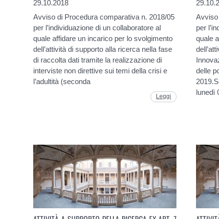
29.10.2018
29.10.
Avviso di Procedura comparativa n. 2018/05
Avviso
per l’individuazione di un collaboratore al
per l’i
quale affidare un incarico per lo svolgimento
quale a
dell’attività di supporto alla ricerca nella fase
dell’att
di raccolta dati tramite la realizzazione di
Innovaz
interviste non direttive sui temi della crisi e
delle p
l’adultità (seconda
2019.S
lunedì 
Leggi
ATTIVITÀ A SUPPORTO DELLA RICERCA EX ART. 7
ATTIVI