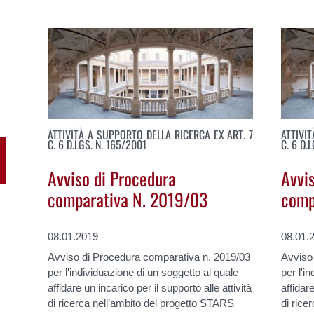
ATTIVITÀ A SUPPORTO DELLA RICERCA EX ART. 7
ATTIVI
C. 6 D.LGS. N. 165/2001
C. 6 D.
Avviso di Procedura
Avvi
comparativa N. 2019/03
comp
08.01.2019
08.01.
Avviso di Procedura comparativa n. 2019/03
Avviso
per l'individuazione di un soggetto al quale
per l'i
affidare un incarico per il supporto alle attività
affidare
di ricerca nell’ambito del progetto STARS
di rice