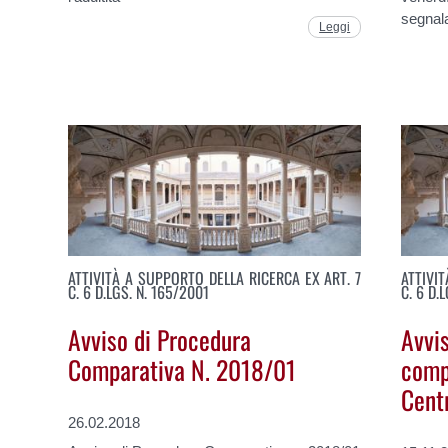
segnala
Leggi
ATTIVITÀ A SUPPORTO DELLA RICERCA EX ART. 7
ATTIVI
C. 6 D.LGS. N. 165/2001
C. 6 D.
Avviso di Procedura
Avvi
Comparativa N. 2018/01
comp
Cent
26.02.2018