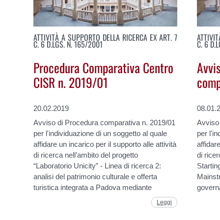
ATTIVITÀ A SUPPORTO DELLA RICERCA EX ART. 7
ATTIVI
C. 6 D.LGS. N. 165/2001
C. 6 D.
Procedura Comparativa Centro
Avvi
CISR n. 2019/01
comp
20.02.2019
08.01.
Avviso di Procedura comparativa n. 2019/01
Avviso
per l'individuazione di un soggetto al quale
per l'i
affidare un incarico per il supporto alle attività
affidare
di ricerca nell’ambito del progetto
di rice
“Laboratorio Unicity” - Linea di ricerca 2:
Starti
analisi del patrimonio culturale e offerta
Mainstr
turistica integrata a Padova mediante
governa
Leggi