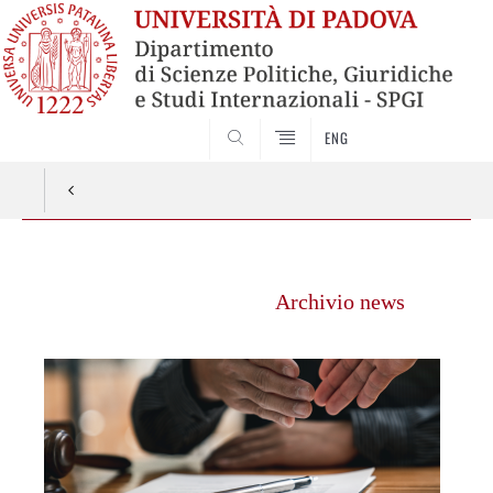
ENG
CERCA
Vai
al
Archivio news
contenuto