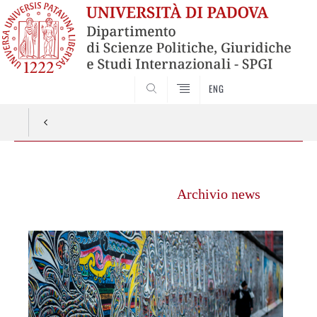
ENG
CERCA
Vai
al
Archivio news
contenuto