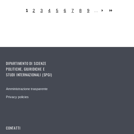
1
2
3
4
5
6
7
8
9
…
Pages
DIPARTIMENTO DI SCIENZE
POLITICHE, GIURIDICHE E
STUDI INTERNAZIONALI (SPGI)
Amministrazione trasparente
Privacy policies
CONTATTI