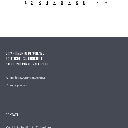
1
2
3
4
5
6
7
8
9
…
Pages
DIPARTIMENTO DI SCIENZE
POLITICHE, GIURIDICHE E
STUDI INTERNAZIONALI (SPGI)
Amministrazione trasparente
Privacy policies
CONTATTI
Via del Santo 28 - 35123 Padova