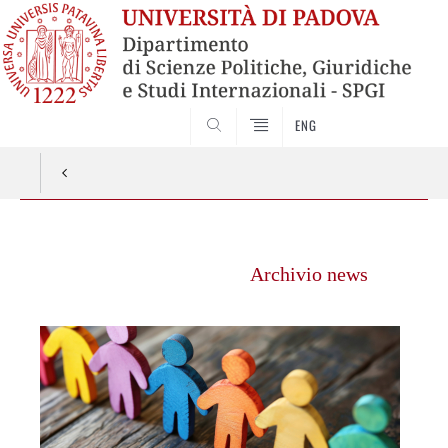
ENG
CERCA
Vai
al
Archivio news
contenuto