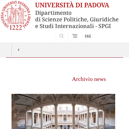
ENG
CERCA
Vai
al
Archivio news
contenuto