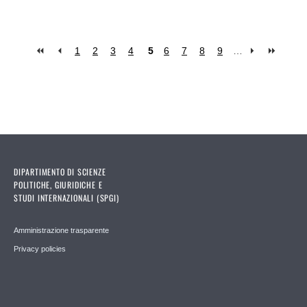
1
2
3
4
5
6
7
8
9
…
Pages
DIPARTIMENTO DI SCIENZE
POLITICHE, GIURIDICHE E
STUDI INTERNAZIONALI (SPGI)
Amministrazione trasparente
Privacy policies