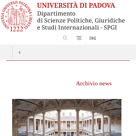
ENG
CERCA
Vai
al
Archivio news
contenuto