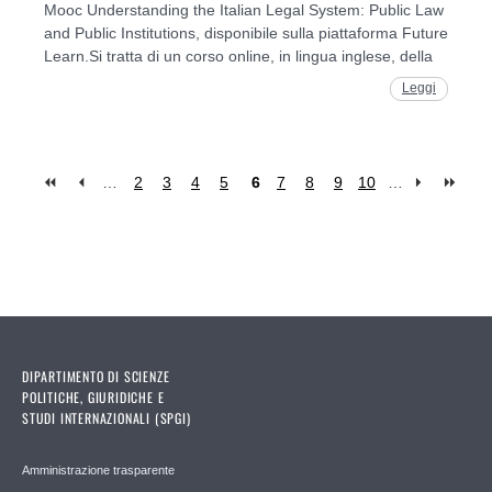
Mooc Understanding the Italian Legal System: Public Law
and Public Institutions, disponibile sulla piattaforma Future
Learn.Si tratta di un corso online, in lingua inglese, della
Leggi
…
2
3
4
5
6
7
8
9
10
…
Pages
DIPARTIMENTO DI SCIENZE
POLITICHE, GIURIDICHE E
STUDI INTERNAZIONALI (SPGI)
Amministrazione trasparente