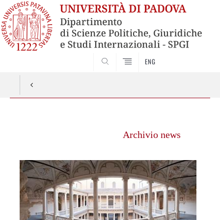
ENG
CERCA
Vai
al
Archivio news
contenuto