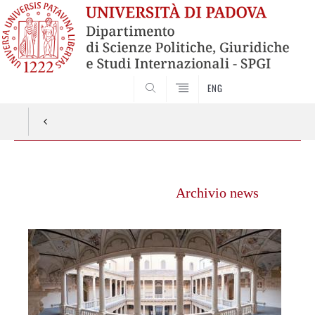
ENG
CERCA
Vai
al
Archivio news
contenuto