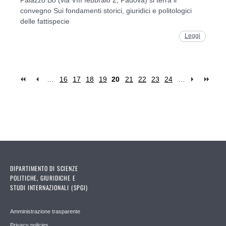
Palazzo Bo (via VIII febbraio 2, Padova) si terrà il
convegno Sui fondamenti storici, giuridici e politologici
delle fattispecie
Leggi
…
16
17
18
19
20
21
22
23
24
…
Pages
DIPARTIMENTO DI SCIENZE
POLITICHE, GIURIDICHE E
STUDI INTERNAZIONALI (SPGI)
Amministrazione trasparente
Privacy policies