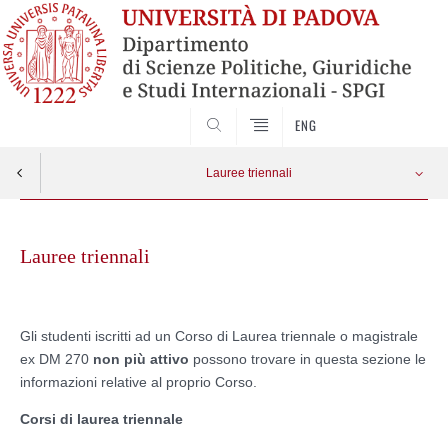
CERCA
ENG
Lauree triennali
Skip
Diritto dell'economia e Governo delle organizzazioni - DOR
Apri menu
to
Lauree triennali
content
Economia internazionale - ECI
Scienze politiche, Studi internazionali ed europei - SSE
Gli studenti iscritti ad un Corso di Laurea triennale o magistrale
ex DM 270
non più attivo
possono trovare in questa sezione le
informazioni relative al proprio Corso.
Scienze politiche, studi internazionali, governo delle amministrazioni SSG
Corsi di laurea triennale
Scienze sociologiche - SCS