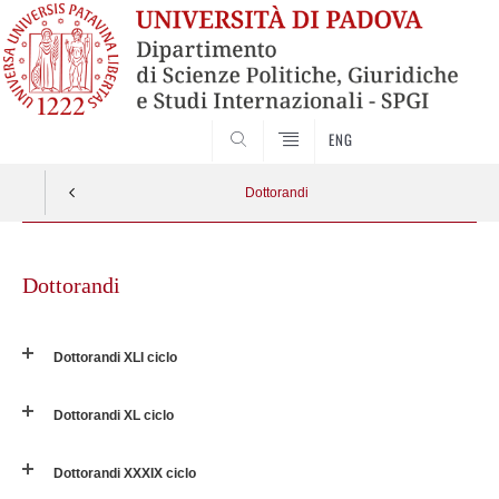
CERCA
ENG
Dottorandi
Skip
to
Dottorandi
content
Dottorandi XLI ciclo
Dottorandi XL ciclo
Dottorandi XXXIX ciclo